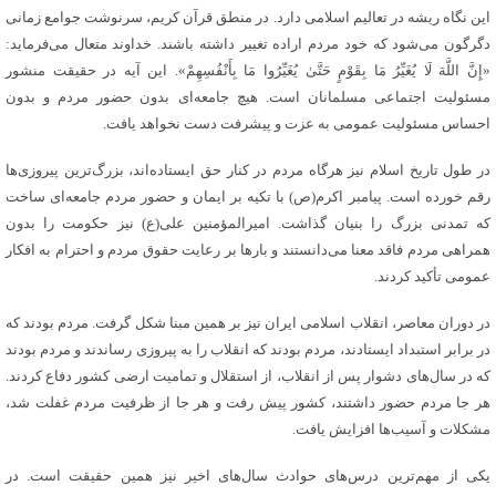
این نگاه ریشه در تعالیم اسلامی دارد. در منطق قرآن کریم، سرنوشت جوامع زمانی
دگرگون می‌شود که خود مردم اراده تغییر داشته باشند. خداوند متعال می‌فرماید:
«إِنَّ اللَّهَ لَا یُغَیِّرُ مَا بِقَوْمٍ حَتَّیٰ یُغَیِّرُوا مَا بِأَنْفُسِهِمْ». این آیه در حقیقت منشور
مسئولیت اجتماعی مسلمانان است. هیچ جامعه‌ای بدون حضور مردم و بدون
احساس مسئولیت عمومی به عزت و پیشرفت دست نخواهد یافت.
در طول تاریخ اسلام نیز هرگاه مردم در کنار حق ایستاده‌اند، بزرگ‌ترین پیروزی‌ها
رقم خورده است. پیامبر اکرم(ص) با تکیه بر ایمان و حضور مردم جامعه‌ای ساخت
که تمدنی بزرگ را بنیان گذاشت. امیرالمؤمنین علی(ع) نیز حکومت را بدون
همراهی مردم فاقد معنا می‌دانستند و بارها بر رعایت حقوق مردم و احترام به افکار
عمومی تأکید کردند.
در دوران معاصر، انقلاب اسلامی ایران نیز بر همین مبنا شکل گرفت. مردم بودند که
در برابر استبداد ایستادند، مردم بودند که انقلاب را به پیروزی رساندند و مردم بودند
که در سال‌های دشوار پس از انقلاب، از استقلال و تمامیت ارضی کشور دفاع کردند.
هر جا مردم حضور داشتند، کشور پیش رفت و هر جا از ظرفیت مردم غفلت شد،
مشکلات و آسیب‌ها افزایش یافت.
یکی از مهم‌ترین درس‌های حوادث سال‌های اخیر نیز همین حقیقت است. در