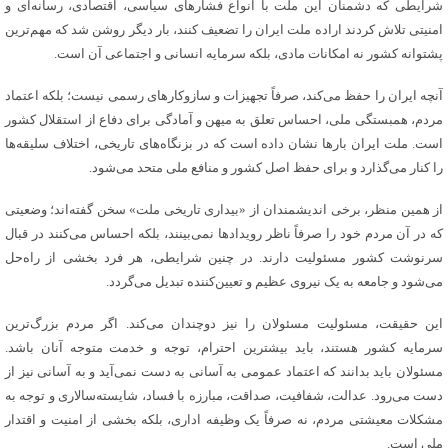
شرایطی که دشمنان این ملت با انواع فشارهای سیاسی، اقتصادی، رسانه‌ای و
امنیتی تلاش کردند اراده ملت ایران را تضعیف کنند، بار دیگر روشن شد که مهم‌ترین
پشتوانه کشور نه امکانات مادی، بلکه سرمایه انسانی و اجتماعی آن است.
آنچه ایران را حفظ می‌کند، صرفاً تجهیزات و سازوکارهای رسمی نیست؛ بلکه اعتماد
مردم، همبستگی ملی، احساس تعلق به میهن و آمادگی برای دفاع از استقلال کشور
است. ملت ایران بارها نشان داده است که در بزنگاه‌های تاریخی، اختلاف سلیقه‌ها
را کنار می‌گذارد و برای حفظ اصل کشور و منافع ملی متحد می‌شود.
از همین منظر، برخی اندیشمندان از «بیداری تاریخی ملت» سخن گفته‌اند؛ وضعیتی
که در آن مردم خود را صرفاً ناظر رویدادها نمی‌بینند، بلکه احساس می‌کنند در قبال
سرنوشت کشور مسئولیت دارند. در چنین شرایطی، هر فرد بخشی از راه‌حل
می‌شود و جامعه به یک نیروی عظیم و تعیین‌کننده تبدیل می‌گردد.
این حقیقت، مسئولیت مسئولان را نیز دوچندان می‌کند. اگر مردم بزرگ‌ترین
سرمایه کشور هستند، باید بیشترین احترام، توجه و خدمت متوجه آنان باشد.
مسئولان باید بدانند که اعتماد عمومی به آسانی به دست نمی‌آید و به آسانی نیز از
دست می‌رود. عدالت، شفافیت، صداقت، مبارزه با فساد، شایسته‌سالاری و توجه به
مشکلات معیشتی مردم، نه صرفاً یک وظیفه اداری، بلکه بخشی از امنیت و اقتدار
ملی است.