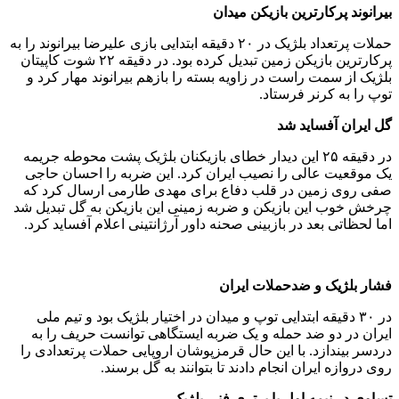
بیرانوند پرکارترین بازیکن میدان
حملات پرتعداد بلژیک در ۲۰ دقیقه ابتدایی بازی علیرضا بیرانوند را به
پرکارترین بازیکن زمین تبدیل کرده بود. در دقیقه ۲۲ شوت کاپیتان
بلژیک از سمت راست در زاویه بسته را بازهم بیرانوند مهار کرد و
توپ را به کرنر فرستاد.
گل ایران آفساید شد
در دقیقه ۲۵ این دیدار خطای بازیکنان بلژیک پشت محوطه جریمه
یک موقعیت عالی را نصیب ایران کرد. این ضربه را احسان حاجی
صفی روی زمین در قلب دفاع برای مهدی طارمی ارسال کرد که
چرخش خوب این بازیکن و ضربه زمینی این بازیکن به گل تبدیل شد
اما لحظاتی بعد در بازبینی صحنه داور آرژانتینی اعلام آفساید کرد.
فشار بلژیک و ضدحملات ایران
در ۳۰ دقیقه ابتدایی توپ و میدان در اختیار بلژیک بود و تیم ملی
ایران در دو ضد حمله و یک ضربه ایستگاهی توانست حریف را به
دردسر بیندازد. با این حال قرمزپوشان اروپایی حملات پرتعدادی را
روی دروازه ایران انجام دادند تا بتوانند به گل برسند.
تساوی در نیمه اول با برتری فنی بلژیک