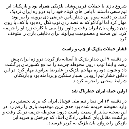
شروع بازی با حملات قرمزپوشان بلژیکی همراه بود و بازیکنان این
تیم سعی داشتند با پاس های کوتاه خود را به دروازه ایران نزدیک
کنند. در دقیقه سوم این دیدار پاس عرضی دی بروینه را بیرانوند
مهار کرد اما لوکاکو که به قصد زدن توپ تکل زده بود با کف پا روی
بدن دروازه بان ایران رفت و داور آرژانتینی با کارت زرد او را جریمه
کرد. این صحنه و مصدومیت بیرانوند برای دقایقی بازی را متوقف
کرد.
فشار حملات بلژیک از چپ و راست
در دقیقه ۹ این دیدار بلژیک تا آستانه باز کردن دروازه ایران پیش
رفت و ابتدا توپ درون محوطه جریمه را مدافع کشورمان برگشت
داد و شوت دوباره مهاجم بلژیک را علیرضا بیرانوند مهار کرد. در این
دقایق فشار تیم اروپایی بسیار سنگین و پردامنه بود و بازیکنان
شرایط سختی را تجربه کردند.
اولین حمله ایران خطرناک شد
در دقیقه ۱۴ این دیدار تیم ملی فوتبال ایران که برای نخستین بار
وارد محوطه جریمه شده بود جدی ترین موقعیت بازی را رقم زد. در
این صحنه سانتر از سمت راست درون محوطه جریمه در یک رفت و
برگشت مقابل پای کنعانی زادگان افتاد که چرخش و ضربه این
بازیکن را دروازه بان بلژیک به کرنر فرستاد.