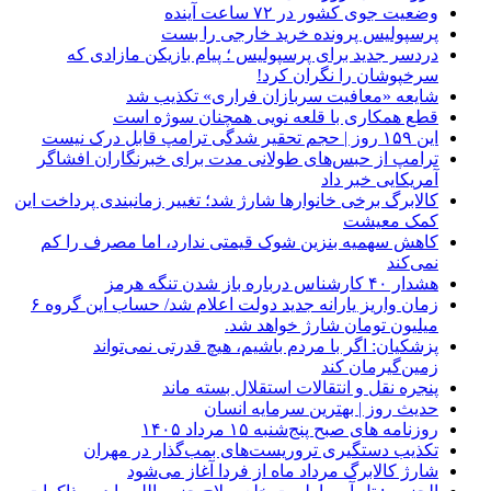
وضعیت جوی کشور در ۷۲ ساعت آینده
پرسپولیس پرونده خرید خارجی را بست
دردسر جدید برای پرسپولیس ؛ پیام بازیکن مازادی که
سرخپوشان را نگران کرد!
شایعه «معافیت سربازان فراری» تکذیب شد
قطع همکاری با قلعه نویی همچنان سوژه است
این ۱۵۹ روز | حجم تحقیر شدگی ترامپ قابل درک نیست
ترامپ از حبس‌های طولانی مدت برای خبرنگاران افشاگر
آمریکایی خبر داد
کالابرگ برخی خانوارها شارژ شد؛ تغییر زمانبندی پرداخت این
کمک معیشت
کاهش سهمیه بنزین شوک قیمتی ندارد، اما مصرف را کم
نمی‌کند
هشدار ۴۰ کارشناس درباره باز شدن تنگه هرمز
زمان واریز یارانه جدید دولت اعلام شد/ حساب این گروه ۶
میلیون تومان شارژ خواهد شد.
پزشکیان: اگر با مردم باشیم، هیچ قدرتی نمی‌تواند
زمین‌گیرمان کند
پنجره‌ نقل و انتقالات استقلال بسته ماند
حدیث روز | بهترین سرمایه انسان
روزنامه‌ های صبح پنج‌شنبه ۱۵ مرداد ۱۴۰۵
تکذیب دستگیری تروریست‌های بمب‌گذار در مهران
شارژ کالابرگ مرداد ماه از فردا آغاز می‌شود