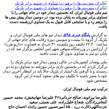
تیم ملی فوتبال ایران که نخستین دیدار خود در جام جهانی را با
تساوی برابر نیوزیلند به پایان برده بود، در دومین دیدار پیش بینی ها
را برهم زد و با نمایشی قابل قبول به یک تساوی ارزشمند دست
یافت.
به گزارش
پایگاه خبری ۵۹۸،
دیدار تیم های ملی فوتبال ایران و
بلژیک از گروه G بیست و سومین دوره رقابت های جام جهانی از
ساعت ۲۲:۳۰ دقیقه روز یکشنبه ۳۱ خرداد به قضاوت «داریو هررا»
از آرژانتین در ورزشگاه سوفی شهر لس آنجلس برگزار شد که در
پایان دو تیم به تساوی بدون گل دست یافتند.
ملی پوشان کشورمان در حالی دومین دیدار خود برابر بلژیک را
برگزار کردند که در نخستین بازی برابر نیوزیلند به تساوی دو به دو
رسیدند و با گرفتن یک امتیاز از بلژیک حالا باید در انتظار آخرین دیدار
خود با مصر باشند تا تکلیف تیم های صعود کننده از این گروه
مشخص شود.
ترکیب تیم ملی فوتبال ایران
علیرضا بیرانوند، صالح حردانی(۴۶ علیرضا جهانبخش)، محمد حسین
کنعانی‌زادگان، شجاع خلیل‌زاده، علی نعمتی، سعید
عزت‌اللهی(کارت زرد – ۸۵ امیرحسین حسین زاده)، احسان حاج