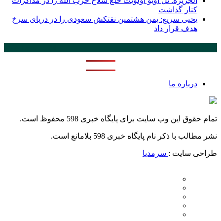
الجزیره: تل آویو اولویت خلع سلاح حزب الله را در مذاکرات
کنار گذاشت
یحیی سریع: یمن هشتمین نفتکش سعودی را در دریای سرخ
هدف قرار داد
پر بازدید ترین ها
24 ساعت
1 هفته
درباره ما
تمام حقوق این وب سایت برای پایگاه خبری 598 محفوظ است.
نشر مطالب با ذکر نام پایگاه خبری 598 بلامانع است.
طراحی سایت :
سرمدیا