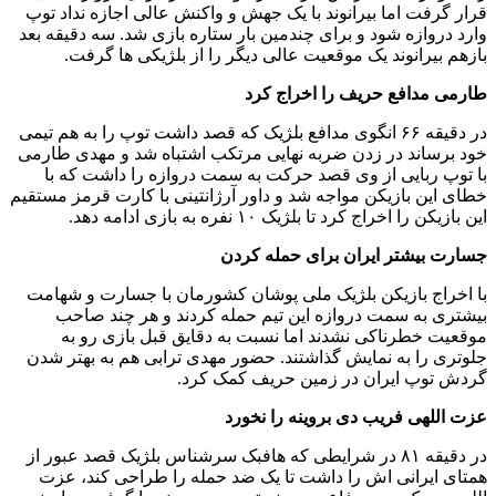
قرار گرفت اما بیرانوند با یک جهش و واکنش عالی اجازه نداد توپ
وارد دروازه شود و برای چندمین بار ستاره بازی شد. سه دقیقه بعد
بازهم بیرانوند یک موقعیت عالی دیگر را از بلژیکی ها گرفت.
طارمی مدافع حریف را اخراج کرد
در دقیقه ۶۶ انگوی مدافع بلژیک که قصد داشت توپ را به هم تیمی
خود برساند در زدن ضربه نهایی مرتکب اشتباه شد و مهدی طارمی
با توپ ربایی از وی قصد حرکت به سمت دروازه را داشت که با
خطای این بازیکن مواجه شد و داور آرژانتینی با کارت قرمز مستقیم
این بازیکن را اخراج کرد تا بلژیک ۱۰ نفره به بازی ادامه دهد.
جسارت بیشتر ایران برای حمله کردن
با اخراج بازیکن بلژیک ملی پوشان کشورمان با جسارت و شهامت
بیشتری به سمت دروازه این تیم حمله کردند و هر چند صاحب
موقعیت خطرناکی نشدند اما نسبت به دقایق قبل بازی رو به
جلوتری را به نمایش گذاشتند. حضور مهدی ترابی هم به بهتر شدن
گردش توپ ایران در زمین حریف کمک کرد.
عزت اللهی فریب دی بروینه را نخورد
در دقیقه ۸۱ در شرایطی که هافبک سرشناس بلژیک قصد عبور از
همتای ایرانی اش را داشت تا یک ضد حمله را طراحی کند، عزت