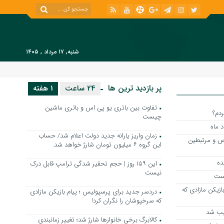
شنبه, ۱۷ مرداد , ۱۴۰۵
پر بازدید ترین ها
24 ساعت
1 هفته
تفاوت بین باتری یو پی اس و باتری ماشین
دم؟
چیست
زمان واریز یارانه جدید دولت اعلام شد/ حساب
 شاخص و مرتبطین
این گروه ۶ میلیون تومان شارژ خواهد شد.
این ۱۵۹ روز | حجم تحقیر شدگی ترامپ قابل درک
نیست
بست
ازیکن مازادی که
دردسر جدید برای پرسپولیس ؛ پیام بازیکن مازادی
که سرخپوشان را نگران کرد!
ذیب شد
کالابرگ برخی خانوارها شارژ شد؛ تغییر زمانبندی