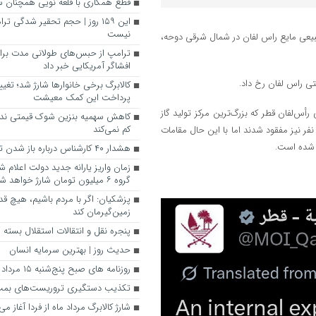
قطع همکاری با قلعه نویی همچنان 
این ۱۵۹ روز | حجم تحقیر شدگی ت
نیست
ز طبیعی مایع راس لفان در شمال شرقی دوحه،
ترامپ از حبس‌های طولانی مدت برای
افشاگر آمریکایی خبر داد
تی راس لفان رخ داد.
کالابرگ برخی خانوارها شارژ شد؛ تغیی
پرداخت این کمک معیشت
س‌لفان قطر که بزرگ‌ترین مرکز تولید گاز
کاهش سهمیه بنزین شوک قیمتی ندار
کم نمی‌کند
بیعی مایع (LNG) در جهان به شمار می‌رود، ۵۴ مصدوم برجای گذاشت و ۱۸ نفر نیز مفقود شدند اما با این حال مقامات
ر شده است.
هشدار ۴۰ کارشناس درباره باز شدن تنگه هرمز
زمان واریز یارانه جدید دولت اعلام
گروه ۶ میلیون تومان شارژ خواهد شد.
پزشکیان: اگر با مردم باشیم، هیچ قد
زمین‌گیرمان کند
پنجره‌ نقل و انتقالات استقلال بسته م
حدیث روز | بهترین سرمایه انسان
روزنامه‌ های صبح پنج‌شنبه ۱۵ مرداد ۱۴۰۵
تکذیب دستگیری تروریست‌های بمب‌گ
شارژ کالابرگ مرداد ماه از فردا آغاز می