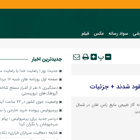
شی
سواد رسانه
عکس
فیلم
پ
جدیدترین اخبار
حدیث روز | رضایت خدا یا رضایت مر
صفحه اول روزنامه‌ های شنبه ۱۷ مرداد ماه
دستگیری ۸ نفر از اشرار مسلح
گروهک‌های تروریستی
وضعیت جوی کشور در ۷۲ ساعت آینده
خانه گاز طبیعی مایع راس لفان در شمال
پرسپولیس پرونده خرید خارجی را 
ند.
دردسر جدید برای پرسپولیس ؛ پیام ب
سرخپوشان را نگران کرد!
شایعه «معافیت سربازان فراری» تک