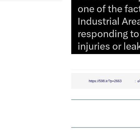
ه :
https://598.ir/?p=2663