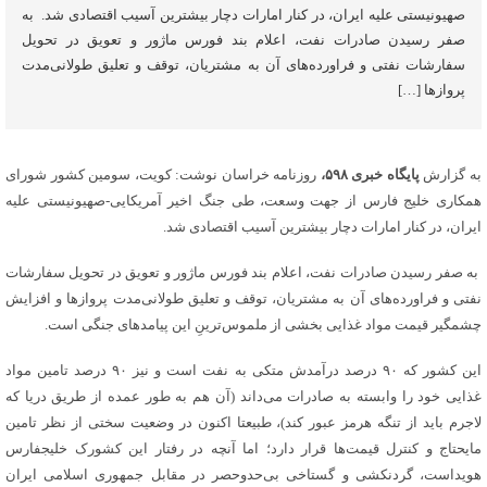
صهیونیستی علیه ایران، در کنار امارات دچار بیشترین آسیب اقتصادی شد. به
صفر رسیدن صادرات نفت، اعلام بند فورس ماژور و تعویق در تحویل
سفارشات نفتی و فراورده‌های آن به مشتریان، توقف و تعلیق طولانی‌مدت
پروازها […]
به گزارش
پایگاه خبری ۵۹۸،
روزنامه خراسان نوشت: کویت، سومین کشور شورای
همکاری خلیج فارس از جهت وسعت، طی جنگ اخیر آمریکایی-صهیونیستی علیه
ایران، در کنار امارات دچار بیشترین آسیب اقتصادی شد.
به صفر رسیدن صادرات نفت، اعلام بند فورس ماژور و تعویق در تحویل سفارشات
نفتی و فراورده‌های آن به مشتریان، توقف و تعلیق طولانی‌مدت پروازها و افزایش
چشمگیر قیمت مواد غذایی بخشی از ملموس‌ترینِ این پیامدهای جنگی است.
این کشور که ۹۰ درصد درآمدش متکی به نفت است و نیز ۹۰ درصد تامین مواد
غذایی خود را وابسته به صادرات می‌داند (آن هم به طور عمده از طریق دریا که
لاجرم باید از تنگه هرمز عبور کند)، طبیعتا اکنون در وضعیت سختی از نظر تامین
مایحتاج و کنترل قیمت‌ها قرار دارد؛ اما آنچه در رفتار این کشورک خلیج‎فارس
هویداست، گردنکشی و گستاخی بی‌حدوحصر در مقابل جمهوری اسلامی ایران