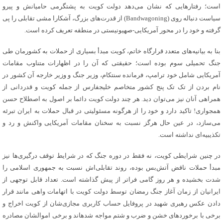
است؛ رفتارهایی که نشان می‌دهد دولت کویت به پشت‎گرمی حامیانش و پیرو
سیاست دنباله روی (Bandwagoning) از قدرت‌های بزرگ، آشکارا مشی تقابلی را پی
گرفته و خود را در محور آمریکایی-صهیونیستی در منطقه تعریف کرده است.
بنا به بیانیه‌های متعدد قرارگاه خاتم، کویت مبدأ بسیاری از حملات به کشورمان طی
جنگ تحمیلی سوم بوده است؛ حقیقتی که آن را در اظهارات متناوب مقامات
آمریکایی شامل خود ترامپ، فرمانده سنتکام، وزیر جنگ و وزیر خارجه آن کشور در
نام بردن از تک تک پنج کشور متخاصم خلیج‎فارس از جمله کویت و قدردانی از
همراهی آنان نیز می‌توان دید. هر چند دولت کویت دائما بر اصول به اصطلاح حسن
همجواری! تاکید دارد و خود را از هرگونه مسئولیتی در قبال حملات به ایران تبرئه
می‌سازد، در عین حال هرگز نسبت به سخنان مقامات آمریکایی واکنش و رد و
تکذیبیه‌ای نداشته است.
در چنین شرایطی کویت، نه فقط در دوره جنگ که در شرایط توقف درگیری‌ها نیز
مبدأ حملات ناقض آتش‌بس بوده، روند تقابلی‌اش نسبت به جمهوری اسلامی را
شدت بخشیده و هر روز گامی فراتر از پیش گذاشته است. تعداد قابل توجهی از
ایرانیان از زمان آغاز جنگ رمضان توسط دولت کویت با اتهامات واهی مانند قرار
دادن عکس رهبری شهید در پروفایل حساب کاربری مجازی‌شان از کویت اخراج و
برخی با برخوردهای خشن و ضرب و شتم مواجه شده‎اند و برخی اموالشان مصادره