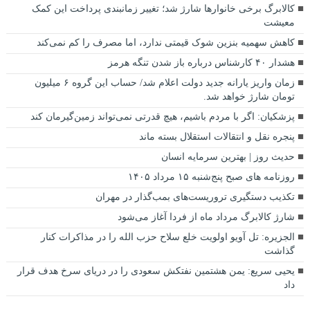
کالابرگ برخی خانوارها شارژ شد؛ تغییر زمانبندی پرداخت این کمک
معیشت
کاهش سهمیه بنزین شوک قیمتی ندارد، اما مصرف را کم نمی‌کند
هشدار ۴۰ کارشناس درباره باز شدن تنگه هرمز
زمان واریز یارانه جدید دولت اعلام شد/ حساب این گروه ۶ میلیون
تومان شارژ خواهد شد.
پزشکیان: اگر با مردم باشیم، هیچ قدرتی نمی‌تواند زمین‌گیرمان کند
پنجره‌ نقل و انتقالات استقلال بسته ماند
حدیث روز | بهترین سرمایه انسان
روزنامه‌ های صبح پنج‌شنبه ۱۵ مرداد ۱۴۰۵
تکذیب دستگیری تروریست‌های بمب‌گذار در مهران
شارژ کالابرگ مرداد ماه از فردا آغاز می‌شود
الجزیره: تل آویو اولویت خلع سلاح حزب الله را در مذاکرات کنار
گذاشت
یحیی سریع: یمن هشتمین نفتکش سعودی را در دریای سرخ هدف قرار
داد