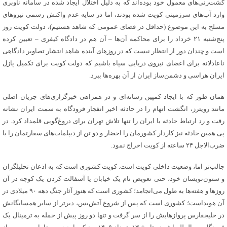
گشت‌زنی‌های معمول خود بوده‌اند که به دلیل اختلال ایجاد شده در سامانه ناوبری
وارد آب‌های سرزمینی کویت شده بودند، اما در سایه عدم واکنش رسمی نیروهای
مسلح به این موضوع (حداقل در فضای عمومی که شاهد هستیم)، دولت کویت روز
پنج‌شنبه ۲۱ خرداد را برای محاکمه آن‌ها – آن هم در دادگاه کیفری – تعیین کرده
است و چندان دور از انتظار نیست که در روزهای آینده شاهد انتشار تصاویر دادگاهی
ناعادلانه برای اعضای نیروی دریایی سپاه باشیم که دولت کویت برای تکمیل پازل
ایران هراسی و دشمن‌ساز ایران از آن بهره‌ها ببرد.
همان طور که با ایجاد کمپین رسانه‌ای و در همراهی خبرگزاری‌های جریان اصلی
مانند رویترز، انگشت اتهام را در حادثه اخیر انفجار فرودگاه به سمت ایران نشانه
رفت و رد ارتباط حادثه با ایران را تنها تلاش تهران برای دروغ‌گویی قلمداد کرد. در
پی همین حادثه نیز کاردار کشورمان را احضار و دو تن از دیپلمات‌های سفارتمان را با
ضرب‌الاجل ۲۴ ساعته از کویت اخراج نمود.
جالب‌تر اما، وضعیت داخلی کویت است. کویت کشوری است که به اذعان تحلیلگران
و ستون‌نویسان خود، حتی تعویض نام یک خیابان یا آسفالت کردن یک کوچه در آن
روزها و هفته‌ها به طول می‌انجامد؛ کشوری است که هنوز آثار جنگ دهه ۹۰ میلادی در
آن هویداست؛ کشوری است که پس از شروع آتش‌بس، دیرتر از سایر همسایگانش
در خلیج‎فارس پروازهایش را از سر گرفت و تنها دو روز پیش از حمله به ترمینال یک