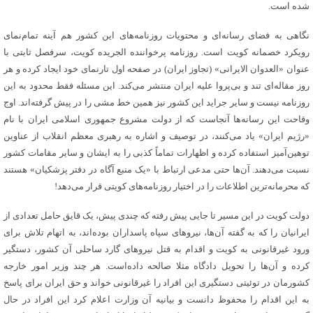
شده است.
نگاهی به فضای رسانه‌ای و محتویات روزنامه‌های این کشور هم آینه تمام‌نمای
رویکرد خصمانه کویت است. روزنامه پرخواننده الجریده کویت، سرفصل ثابتی با
عنوان «العدوان الایرانی» (تجاوز ایران) در صفحه اول تارنمای خود ایجاد کرده و هر
روز مقاله‌ای تند و بی‌پروا علیه ایران منتشر می‌کند. این مسئله فقط محدود به این
روزنامه نیست و سایر جراید این کشور نیز همین خط مشی را در پیش گرفته‌اند. اوج
وقاحت این رسانه‌ها آن‎جاست که از دولت مشروع جمهوری اسلامی ایران با نام
«رژیم ایران» یاد می‌کنند، در توصیف و اشاره به رهبری معظم انقلاب از عناوین
توهین‌آمیز استفاده کرده و اظهارات تماماً کذبی را به ایشان و سایر مقامات کشور
نسبت می‌دهند. آن‌ها حتی مدعی ارتباط با «یک منبع آگاه در دفتر پزشکیان» هستند
که محرمانه‌ترین اطلاعات را در اختیار روزنامه‌های کویتی قرار می‌دهد!
دولت کویت در این مسیر تا جایی پیش رفته که چندی پیش، یک قایق حامل تعدادی از
ایرانیان را که به گفته آن‌ها، نیروهای سپاه پاسداران بوده‌اند، به اتهام تلاش برای
ورود غیرقانونی به کویت و اقدام به قتل نیروهای گارد ساحلی آن کشور، دستگیر
کرده‌ و آن‌ها را تحویل دادگاه مثلا صالحه داده‌است. هر چند وزیر امور خارجه
کشورمان در توئیتی دستگیری این افراد را غیرقانونی خواند و حق ایران برای پاسخ
به این اقدام را محفوظ دانست و بیانیه آن وزارت اعلام کرد این افراد در حال