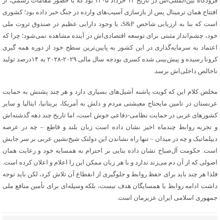
فرودگاه بین‌المللی‌اش در تاریخ ۱۳ خرداد ۱۴۰۵ بود که با حضور مقامات رسمی، از
افتتاح همان ترمینال پس از بازسازی آسیب‌های وارده در جنگ خبر داده بود؛ کشوری
است که بنا به ارزیابی شاخص S&P، با وجود دارایی عظیم در صندوق ثروت ملی
خود، چشم‌انداز مثبتی برای توسعه اقتصادی‌اش در آینده مشاهده نمی‌شود؛ چرا که
اعتماد به سرمایه‌گذاری در این کشور به پایین‌ترین سطح خود از دوره همه گیری
کرونا رسیده و پیش‌بینی شده کسری بودجه‌ سال مالی ۲۰۲۹-۲۰۲۸ به ۱۴درصد تولید
ناخالص داخلی‌اش برسد.
مخلص کلام این که کویت پاشنه آشیل‌های بسیاری دارد و هر چند پشتش به حمایت
عربستان در تامین مایحتاج معیشتی مردم و دلش به آمریکا، بریتانیا، ایتالیا و سایر
کشورهای غربی در حمایت نظامی-دفاعی خوش است، اما تاریخ چند دهه گذشته‌اش
و تجربه روابط چندماه اخیر نشان داده است زبان بلند و قاطع – چه در عرصه
دیپلماتیک و چه در میدان – تنها راه نشاندن این دولتک شیخ‌نشین عربی بر سر جایش
است. حکومت آل‌صباح نشان داده بنایی بر احترام به همسایه خود و رعایت همان
اصولی که از آن دم می‌زند ندارد و با هر زبان ممکن این را اعلام و اعلان کرده است.
فلذا هر چند باید برای حفظ روابط و جلوگیری از انقطاع آن تلاش کرد، لکن باید توجه
داشت ادامه روابط با همسایگان هدف نیست، بلکه وسیله‌ای برای تأمین منافع ملی
جمهوری اسلامی ایران عزیزمان است.