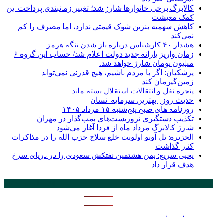
کالابرگ برخی خانوارها شارژ شد؛ تغییر زمانبندی پرداخت این
کمک معیشت
کاهش سهمیه بنزین شوک قیمتی ندارد، اما مصرف را کم
نمی‌کند
هشدار ۴۰ کارشناس درباره باز شدن تنگه هرمز
زمان واریز یارانه جدید دولت اعلام شد/ حساب این گروه ۶
میلیون تومان شارژ خواهد شد.
پزشکیان: اگر با مردم باشیم، هیچ قدرتی نمی‌تواند
زمین‌گیرمان کند
پنجره‌ نقل و انتقالات استقلال بسته ماند
حدیث روز | بهترین سرمایه انسان
روزنامه‌ های صبح پنج‌شنبه ۱۵ مرداد ۱۴۰۵
تکذیب دستگیری تروریست‌های بمب‌گذار در مهران
شارژ کالابرگ مرداد ماه از فردا آغاز می‌شود
الجزیره: تل آویو اولویت خلع سلاح حزب الله را در مذاکرات
کنار گذاشت
یحیی سریع: یمن هشتمین نفتکش سعودی را در دریای سرخ
هدف قرار داد
پر بازدید ترین ها
24 ساعت
1 هفته