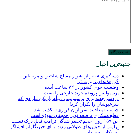
جدیدترین اخبار
دستگیری ۸ نفر از اشرار مسلح شاخص و مرتبطین
گروهک‌های تروریستی
وضعیت جوی کشور در ۷۲ ساعت آینده
پرسپولیس پرونده خرید خارجی را بست
دردسر جدید برای پرسپولیس ؛ پیام بازیکن مازادی که
سرخپوشان را نگران کرد!
شایعه «معافیت سربازان فراری» تکذیب شد
قطع همکاری با قلعه نویی همچنان سوژه است
این ۱۵۹ روز | حجم تحقیر شدگی ترامپ قابل درک نیست
ترامپ از حبس‌های طولانی مدت برای خبرنگاران افشاگر
آمریکایی خبر داد