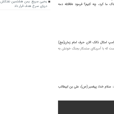
یحیی سریع: یمن هشتمین نفتکش س
ک ما کرد، چه کنیم؟ فرمو
د «فاقتله دمه
دریای سرخ هدف قرار داد
پ امثال ذالک الان حرف امام زمان(عج)
است که با آمریکای ستمکار بجنگ خونش به
د:
سلام خدا، پیغمبر (ص)، علی بن ابیطالب