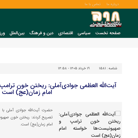
درباره ما
تماس با ما
صفحه نخست
سیاسی
اقتصادی
دین و فرهنگ
بین‌الملل
ورز
شناسه :
1581
19 خرداد 1405 - 14:58
آیت‌الله العظمی جوادی‌آملی: ریختن خون ترام
امام زمان(عج) است
حضرت آیت‌الله جوادی آملی با 
تصریح کردند: ریختن خون صهیونی
امام زمان(عج) است.