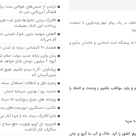
ترامپ از حبس‌های طولانی مدت برای
افشاگر آمریکایی خبر داد
کالابرگ برخی خانوارها شارژ شد؛ تغیی
قلید در یک پیام مهم ویدئویی با تسلیت
پرداخت این کمک معیشت
ود.
کاهش سهمیه بنزین شوک قیمتی ندار
کم نمی‌کند
 را به پیشگاه امت اسلامی و خاندان مکرم و
هشدار ۴۰ کارشناس درباره باز شدن تنگه هرمز
زمان واریز یارانه جدید دولت اعلام
گروه ۶ میلیون تومان شارژ خواهد شد.
پزشکیان: اگر با مردم باشیم، هیچ قد
زمین‌گیرمان کند
پنجره‌ نقل و انتقالات استقلال بسته م
م
و باید مواظب باشیم
و
وحدت و اتحاد را
حدیث روز | بهترین سرمایه انسان
روزنامه‌ های صبح پنج‌شنبه ۱۵ مرداد ۱۴۰۵
تکذیب دستگیری تروریست‌های بمب‌گ
شارژ کالابرگ مرداد ماه از فردا آغاز می
ه من»
الجزیره: تل آویو اولویت خلع سلاح حز
مذاکرات کنار گذاشت
ع کشور را کرد. خاک و آب ما آبرو و جان