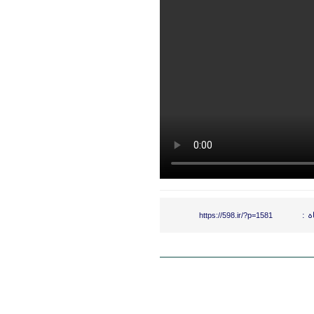
ه :
https://598.ir/?p=1581