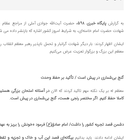
به گزارش
پایگاه خبری ۵۹۸،
حضرت آیت‌الله جوادی آملی از مراجع عظام ت
شهادت حضرت امام خامنه‌ای، به شرایط امروز کشور اشاره که بازنشر داده می ش
ایشان اظهار کردند: بار دیگر شهادت گرانبار و تحمل ناپذیر رهبر معظم انقلاب
معظم این بزرگ و بزرگوار تعزیت عرض می‌کنیم.
گنج بی‌شماری در پیش است / تأکید بر حفظ وحدت
معظم له بر یک نکته مهم تاکید کردند که الان
در آستانه امتحان بزرگی هستی
کاملا حفظ کنیم.
اگر مختصر رنجی هست، گنج بی‌شماری در پیش است.
دشمن قصد تجربه کشور را داشت/ امام صادق(ع) فرمود «خونش را بریز به عهد
ایشان ادامه دادند: باید بدانیم
بیگانه‌ای قصد این آب و خاک و تجزیه و تقطی