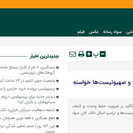
شی
سواد رسانه
عکس
فیلم
پ
جدیدترین اخبار
دستگیری ۸ نفر از اشرار مسلح
گروهک‌های تروریستی
وضعیت جوی کشور در ۷۲ ساعت آینده
پ و صهیونیست‌ها خواسته
پرسپولیس پرونده خرید خارجی را 
دردسر جدید برای پرسپولیس ؛ پیام ب
سرخپوشان را نگران کرد!
تأکید بر ضرورت حفظ وحدت و اتحاد،
شایعه «معافیت سربازان فراری» تک
ست‌ها و ترامپ امثال ذالک الان حرف
قطع همکاری با قلعه نویی همچنان 
این ۱۵۹ روز | حجم تحقیر شدگی ت
نیست