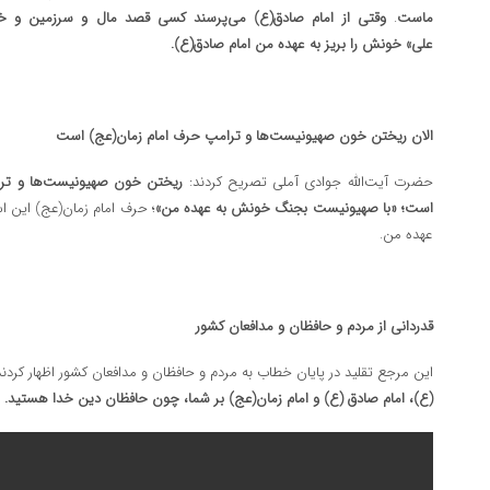
ماست
.
وقتی از امام صادق(ع) می‌پرسند کسی قصد مال و سرزمین و خا
علی»
خونش را بریز به عهده من امام صادق(ع).
الان ریختن خون صهیونیست‌ها و ترامپ حرف امام زمان(عج) است
حضرت آیت‌الله جوادی آملی تصریح کردند:
ریختن خون صهیونیست‌ها و ترام
است؛ «با صهیونیست بجنگ خونش به عهده من»
؛ حرف امام زمان(عج) این 
عهده من.
قدردانی از مردم و حافظان و مدافعان کشور
این مرجع تقلید در پایان خطاب به مردم و حافظان و مدافعان کشور اظهار کردن
(ع)، امام صادق (ع) و امام زمان(عج) بر شما،
چون حافظان دین خدا هستید.