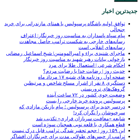
جدیدترین اخبار
توافق اولیه باشگاه پرسپولیس با همتای مازندرانی برای خرید
جنجالی
پیام سپاه پاسداران به مناسبت روز خبرنگار: اعتراف
رسانه‌های خارجی به شکست ترامپ حاصل مجاهدت
رسانه‌های انقلابی است
ماجرای شنیدی براء و امیرالمومنین| شیخ اسماعیل رمضانی
بازخوانی بیانات رهبر شهید به مناسبت روز خبرنگار
احکام شرعی | استعمال طلا برای مرد
حدیث روز | رضایت خدا یا رضایت مردم؟
صفحه اول روزنامه‌ های شنبه ۱۷ مرداد ماه
دستگیری ۸ نفر از اشرار مسلح شاخص و مرتبطین
گروهک‌های تروریستی
وضعیت جوی کشور در ۷۲ ساعت آینده
پرسپولیس پرونده خرید خارجی را بست
دردسر جدید برای پرسپولیس ؛ پیام بازیکن مازادی که
سرخپوشان را نگران کرد!
شایعه «معافیت سربازان فراری» تکذیب شد
قطع همکاری با قلعه نویی همچنان سوژه است
این ۱۵۹ روز | حجم تحقیر شدگی ترامپ قابل درک نیست
ترامپ از حبس‌های طولانی مدت برای خبرنگاران افشاگر