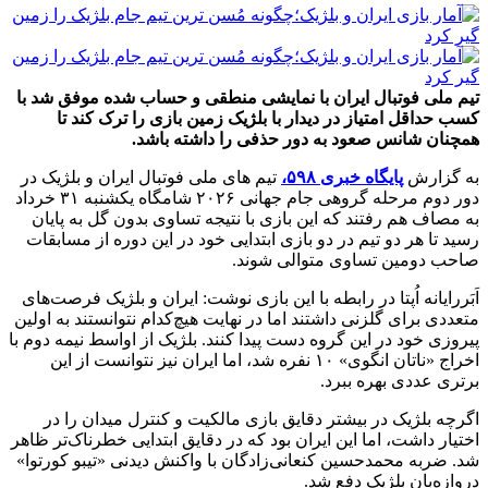
تیم ملی فوتبال ایران با نمایشی منطقی و حساب شده موفق شد با
کسب حداقل امتیاز در دیدار با بلژیک زمین بازی را ترک کند تا
همچنان شانس صعود به دور حذفی را داشته باشد.
به گزارش
پایگاه خبری ۵۹۸،
تیم های ملی فوتبال ایران و بلژیک در
دور دوم مرحله گروهی جام جهانی ۲۰۲۶ شامگاه یکشنبه ۳۱ خرداد
به مصاف هم رفتند که این بازی با نتیجه تساوی بدون گل به پایان
رسید تا هر دو تیم در دو بازی ابتدایی خود در این دوره از مسابقات
صاحب دومین تساوی متوالی شوند.
اَبَررایانه اُپتا در رابطه با این بازی نوشت: ایران و بلژیک فرصت‌های
متعددی برای گلزنی داشتند اما در نهایت هیچ‌کدام نتوانستند به اولین
پیروزی خود در این گروه دست پیدا کنند. بلژیک از اواسط نیمه دوم با
اخراج «ناتان انگوی» ۱۰ نفره شد، اما ایران نیز نتوانست از این
برتری عددی بهره ببرد.
اگرچه بلژیک در بیشتر دقایق بازی مالکیت و کنترل میدان را در
اختیار داشت، اما این ایران بود که در دقایق ابتدایی خطرناک‌تر ظاهر
شد. ضربه محمدحسین کنعانی‌زادگان با واکنش دیدنی «تیبو کورتوا»
دروازه‌بان بلژیک دفع شد.