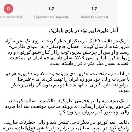
آمار علیرضا بیرانوند در بازی با بلژیک
بلژیک در دقیقه ۲۵ یک بار دیگر از خطر گریخت. روی یک ضربه آزاد
تمرین‌شده، ارسال کوتاه «احسان حاج‌صفی» به «مهدی طارمی»
رسید و او پس از چرخش سریع، توپ را از کنار «تیبو کورتوا» وارد
دروازه کرد، اما بررسی VAR نشان داد مهاجم ایران در موقعیت
آفساید بسیار میلی‌متری قرار داشته است.
در ادامه نیمه نخست، «کوین دی‌بروینه» و «ماکسیم دکویپر» هر دو
با ضربات والی خود دروازه ایران را تهدید کردند اما «علیرضا
بیرانوند» اجازه گلزنی به آنها نداد تا دو تیم بدون گل راهی رختکن
شوند.
بلژیک نیمه دوم را نیز هجومی آغاز کرد. «الکسیس سالمائکرز» در
تیر دوم روی کرنر ارسالی دی‌بروینه صاحب موقعیت شد اما ضربه
والی او به تور کنار دروازه برخورد کرد.
دقایقی بعد کورتوا بار دیگر ناجی تیمش شد و والی خطرناک طارمی
را دفع کرد. در سمت مقابل نیز بیرانوند با واکنشی فوق‌العاده، ضربه