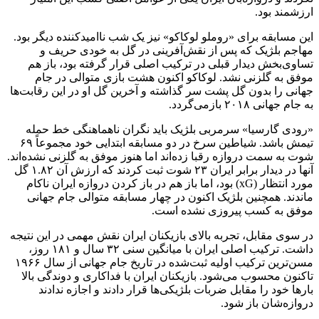
ارزشمند بود.
این مسابقه برای «روملو لوکاکو» نیز یک شب ناامیدکننده دیگر بود.
مهاجم بلژیک که پس از نقش‌آفرینی در گل به خودی حریف و
تساوی‌بخش دیدار قبلی در ترکیب اصلی قرار گرفته بود، باز هم
موفق به گلزنی نشد. لوکاکو اکنون هشت بازی متوالی در جام
جهانی را بدون گل پشت سر گذاشته و آخرین گل او در این رقابت‌ها
به جام جهانی ۲۰۱۸ بازمی‌گردد.
«رودی گارسیا» سرمربی بلژیک باید نگران ناهماهنگی خط حمله
تیمش باشد. شیاطین سرخ در دو مسابقه ابتدایی خود مجموعاً ۶۹
شوت به سمت دروازه رقبا زده‌اند اما هنوز موفق به گلزنی نشده‌اند.
آنها در دیدار برابر ایران ۲۳ شوت ثبت کردند که ارزش آن ۱.۸۲ گل
مورد انتظار (xG) بود، اما باز هم در باز کردن دروازه ایران ناکام
ماندند. همچنین بلژیک اکنون در چهار مسابقه متوالی جام جهانی
موفق به کسب پیروزی نشده است.
در سوی مقابل، تجربه بالای بازیکنان ایران نقش مهمی در این نتیجه
داشت. ترکیب اصلی ایران با میانگین سنی ۳۲ سال و ۱۸۱ روز،
مسن‌ترین ترکیب اولیه ثبت‌شده در تاریخ جام جهانی از سال ۱۹۶۶
تاکنون محسوب می‌شود. بازیکنان ایران با فداکاری و دوندگی بالا
بارها خود را مقابل ضربات بلژیکی‌ها قرار دادند و اجازه ندادند
دروازه‌شان باز شود.