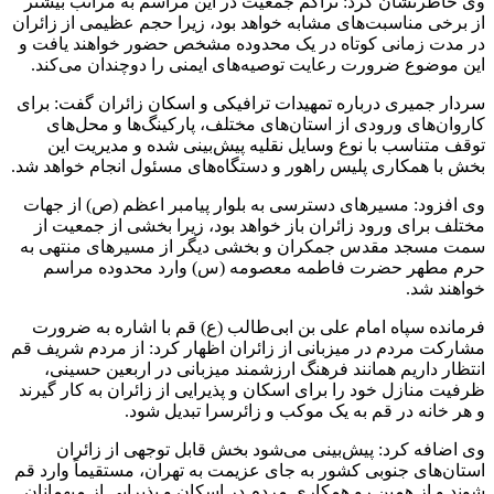
وی خاطرنشان کرد: تراکم جمعیت در این مراسم به مراتب بیشتر
از برخی مناسبت‌های مشابه خواهد بود، زیرا حجم عظیمی از زائران
در مدت زمانی کوتاه در یک محدوده مشخص حضور خواهند یافت و
این موضوع ضرورت رعایت توصیه‌های ایمنی را دوچندان می‌کند.
سردار جمیری درباره تمهیدات ترافیکی و اسکان زائران گفت: برای
کاروان‌های ورودی از استان‌های مختلف، پارکینگ‌ها و محل‌های
توقف متناسب با نوع وسایل نقلیه پیش‌بینی شده و مدیریت این
بخش با همکاری پلیس راهور و دستگاه‌های مسئول انجام خواهد شد.
وی افزود: مسیرهای دسترسی به بلوار پیامبر اعظم (ص) از جهات
مختلف برای ورود زائران باز خواهد بود، زیرا بخشی از جمعیت از
سمت مسجد مقدس جمکران و بخشی دیگر از مسیرهای منتهی به
حرم مطهر حضرت فاطمه معصومه (س) وارد محدوده مراسم
خواهند شد.
فرمانده سپاه امام علی بن ابی‌طالب (ع) قم با اشاره به ضرورت
مشارکت مردم در میزبانی از زائران اظهار کرد: از مردم شریف قم
انتظار داریم همانند فرهنگ ارزشمند میزبانی در اربعین حسینی،
ظرفیت منازل خود را برای اسکان و پذیرایی از زائران به کار گیرند
و هر خانه در قم به یک موکب و زائرسرا تبدیل شود.
وی اضافه کرد: پیش‌بینی می‌شود بخش قابل توجهی از زائران
استان‌های جنوبی کشور به جای عزیمت به تهران، مستقیماً وارد قم
شوند و از همین رو همکاری مردم در اسکان و پذیرایی از میهمانان