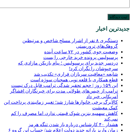
جدیدترین اخبار
دستگیری ۸ نفر از اشرار مسلح شاخص و مرتبطین
گروهک‌های تروریستی
وضعیت جوی کشور در ۷۲ ساعت آینده
پرسپولیس پرونده خرید خارجی را بست
دردسر جدید برای پرسپولیس ؛ پیام بازیکن مازادی که
سرخپوشان را نگران کرد!
شایعه «معافیت سربازان فراری» تکذیب شد
قطع همکاری با قلعه نویی همچنان سوژه است
این ۱۵۹ روز | حجم تحقیر شدگی ترامپ قابل درک نیست
ترامپ از حبس‌های طولانی مدت برای خبرنگاران افشاگر
آمریکایی خبر داد
کالابرگ برخی خانوارها شارژ شد؛ تغییر زمانبندی پرداخت این
کمک معیشت
کاهش سهمیه بنزین شوک قیمتی ندارد، اما مصرف را کم
نمی‌کند
هشدار ۴۰ کارشناس درباره باز شدن تنگه هرمز
زمان واریز یارانه جدید دولت اعلام شد/ حساب این گروه ۶