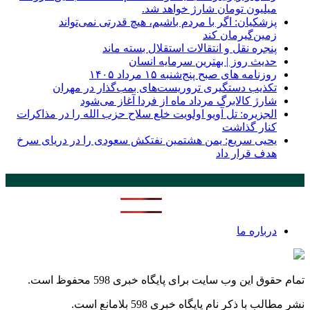
میلیون تومان شارژ خواهد شد.
پزشکیان: اگر با مردم باشیم، هیچ قدرتی نمی‌تواند
زمین‌گیرمان کند
پنجره‌ نقل و انتقالات استقلال بسته ماند
حدیث روز | بهترین سرمایه انسان
روزنامه‌ های صبح پنج‌شنبه ۱۵ مرداد ۱۴۰۵
تکذیب دستگیری تروریست‌های بمب‌گذار در مهران
شارژ کالابرگ مرداد ماه از فردا آغاز می‌شود
الجزیره: تل آویو اولویت خلع سلاح حزب الله را در مذاکرات
کنار گذاشت
یحیی سریع: یمن هشتمین نفتکش سعودی را در دریای سرخ
هدف قرار داد
پر بازدید ترین ها
24 ساعت
1 هفته
درباره ما
تمام حقوق این وب سایت برای پایگاه خبری 598 محفوظ است.
نشر مطالب با ذکر نام پایگاه خبری 598 بلامانع است.