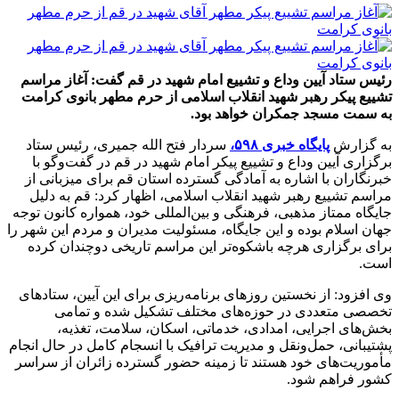
رئیس ستاد آیین وداع و تشییع امام شهید در قم گفت: آغاز مراسم
تشییع پیکر رهبر شهید انقلاب اسلامی از حرم مطهر بانوی کرامت
به سمت مسجد جمکران خواهد بود.
به گزارش
پایگاه خبری ۵۹۸،
سردار فتح الله جمیری، رئیس ستاد
برگزاری آیین وداع و تشییع پیکر امام شهید در قم در گفت‌وگو با
خبرنگاران با اشاره به آمادگی گسترده استان قم برای میزبانی از
مراسم تشییع رهبر شهید انقلاب اسلامی، اظهار کرد: قم به دلیل
جایگاه ممتاز مذهبی، فرهنگی و بین‌المللی خود، همواره کانون توجه
جهان اسلام بوده و این جایگاه، مسئولیت مدیران و مردم این شهر را
برای برگزاری هرچه باشکوه‌تر این مراسم تاریخی دوچندان کرده
است.
وی افزود: از نخستین روزهای برنامه‌ریزی برای این آیین، ستادهای
تخصصی متعددی در حوزه‌های مختلف تشکیل شده و تمامی
بخش‌های اجرایی، امدادی، خدماتی، اسکان، سلامت، تغذیه،
پشتیبانی، حمل‌ونقل و مدیریت ترافیک با انسجام کامل در حال انجام
مأموریت‌های خود هستند تا زمینه حضور گسترده زائران از سراسر
کشور فراهم شود.