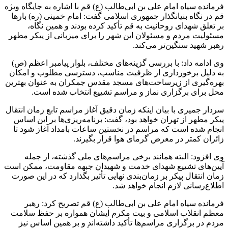
فرمانده سپاه امام علی بن ابی‌طالب (ع) قم با اشاره به جایگاه ویژه
قم در نگاه بنیانگذار جمهوری اسلامی گفت: امام خمینی (ره) بارها
بر تعلق شهدای روحانیت به قم تأکید کرده بودند و همین نگاه،
مسئولیت مردم و مسئولان این شهر را برای میزبانی از پیکر مطهر
رهبر شهید سنگین‌تر می‌کند.
وی ادامه داد: با بررسی گزینه‌های مختلف، بلوار پیامبر اعظم (ص)
به دلیل برخورداری از ظرفیت مناسب، دسترسی مطلوب و امکان
بهره‌گیری از زیرساخت‌های مسجد مقدس جمکران به عنوان بهترین
محل برای برگزاری نماز و مراسم تشییع انتخاب شده است.
سردار جمیری با بیان اینکه زمان دقیق آغاز مراسم تابع زمان انتقال
پیکر مطهر از تهران خواهد بود، گفت: برنامه‌ریزی‌ها بر این اساس
انجام شده است که مراسم در نخستین ساعات بامداد آغاز شود تا
زائران کمتر در معرض گرمای هوا قرار بگیرند.
وی افزود: البته همانند برخی مراسم‌های ملی گذشته، از جمله
آیین‌های تشییع شهدای خدمت و شهیدان جبهه مقاومت، ممکن است
زمان انتقال پیکر بر زمان‌بندی نهایی تأثیر بگذارد که در این صورت
اطلاع‌رسانی لازم انجام خواهد شد.
فرمانده سپاه امام علی بن ابی‌طالب (ع) قم تصریح کرد: رهبر
معظم انقلاب اسلامی و بیت مکرم ایشان همواره بر حفظ سلامت
مردم در برگزاری مراسم‌ها تأکید داشته‌اند و بر همین اساس نیز