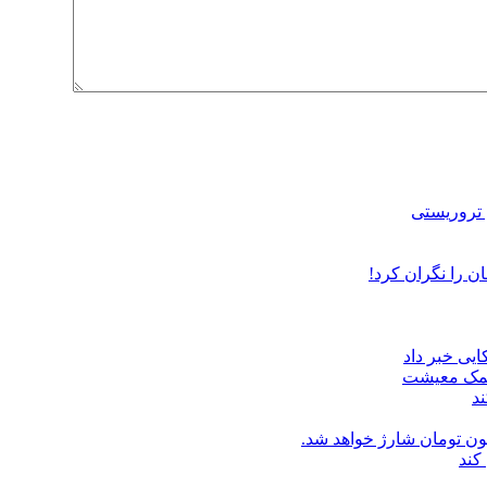
ن را نگران کرد!
یی خبر داد
 کمک معیشت
د
کند