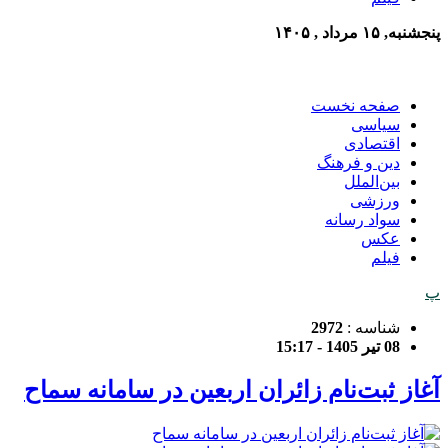
پنجشنبه, ۱۵ مرداد , ۱۴۰۵
صفحه نخست
سیاسی
اقتصادی
دین و فرهنگ
بین‌الملل
ورزشی
سواد رسانه
عکس
فیلم
پ
شناسه :
2972
08 تیر 1405 - 15:17
آغاز ثبت‌نام زائران اربعین در سامانه سماح