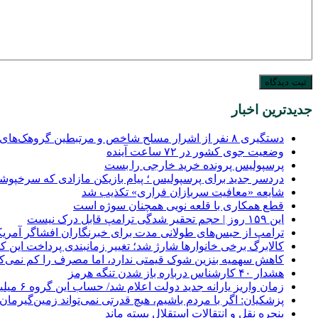
جدیدترین اخبار
دستگیری ۸ نفر از اشرار مسلح شاخص و مرتبطین گروهک‌های تروریستی
وضعیت جوی کشور در ۷۲ ساعت آینده
پرسپولیس پرونده خرید خارجی را بست
دردسر جدید برای پرسپولیس ؛ پیام بازیکن مازادی که سرخپوشا
شایعه «معافیت سربازان فراری» تکذیب شد
قطع همکاری با قلعه نویی همچنان سوژه است
این ۱۵۹ روز | حجم تحقیر شدگی ترامپ قابل درک نیست
ترامپ از حبس‌های طولانی مدت برای خبرنگاران افشاگر آمریکا
کالابرگ برخی خانوارها شارژ شد؛ تغییر زمانبندی پرداخت این
کاهش سهمیه بنزین شوک قیمتی ندارد، اما مصرف را کم نمی‌کن
هشدار ۴۰ کارشناس درباره باز شدن تنگه هرمز
زمان واریز یارانه جدید دولت اعلام شد/ حساب این گروه ۶ میلیون تومان شارژ خواهد شد.
پزشکیان: اگر با مردم باشیم، هیچ قدرتی نمی‌تواند زمین‌گیرمان 
پنجره‌ نقل و انتقالات استقلال بسته ماند